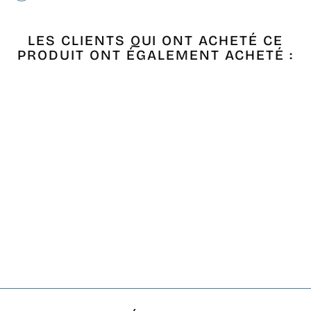
LES CLIENTS QUI ONT ACHETÉ CE
PRODUIT ONT ÉGALEMENT ACHETÉ :
Épuisé
MINI FOUTA ROSE
CLAIR AU FIL LUREX
ARGENTÉ
€3,46