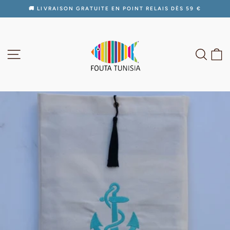
Passer
🚚 LIVRAISON GRATUITE EN POINT RELAIS DÈS 59 €
au
Diaporama
contenu
Pause
NAVIGATION
RECH
P