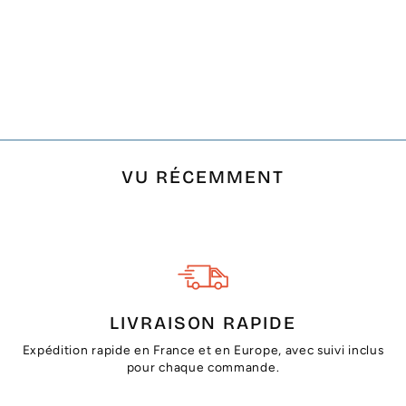
POCHETTE BEIGE
CLAIR BRODÉE
MOTIF ANCRE MERS
DU SUD AVEC
POMPON
€6,50
VU RÉCEMMENT
LIVRAISON RAPIDE
Expédition rapide en France et en Europe, avec suivi inclus
pour chaque commande.