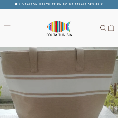
Passer
🚚 LIVRAISON GRATUITE EN POINT RELAIS DÈS 59 €
au
Diaporama
contenu
Pause
NAVIGATION
RECH
P