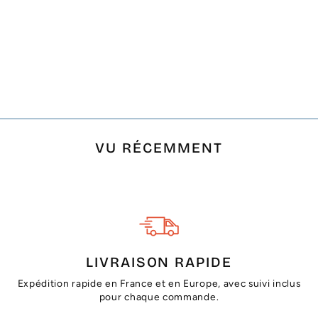
SAC SAINT TROPEZ
GRIS MOTIFS EN
CHEVRON ET
POMPONS ROUGE
€32,50
VU RÉCEMMENT
LIVRAISON RAPIDE
Expédition rapide en France et en Europe, avec suivi inclus
pour chaque commande.