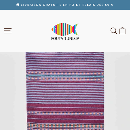
Passer
🚚 LIVRAISON GRATUITE EN POINT RELAIS DÈS 59 €
au
Diaporama
contenu
Pause
NAVIGATION
RECH
P