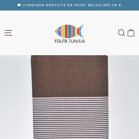
Passer
🚚 LIVRAISON GRATUITE EN POINT RELAIS DÈS 59 €
au
Diaporama
contenu
Pause
NAVIGATION
RECH
P