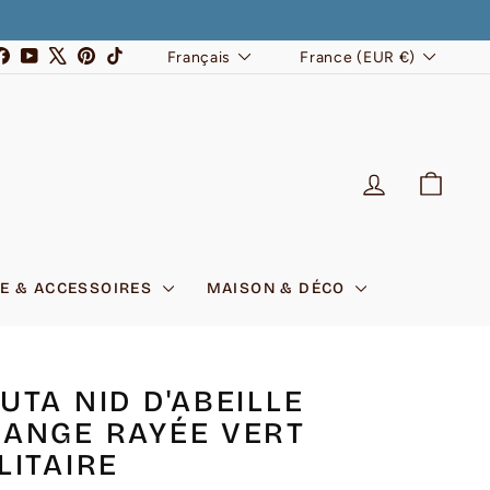
LANGUE
DEVISE
stagram
Facebook
YouTube
X
Pinterest
TikTok
Français
France (EUR €)
SE CONNEC
PANI
E & ACCESSOIRES
MAISON & DÉCO
UTA NID D'ABEILLE
ANGE RAYÉE VERT
LITAIRE