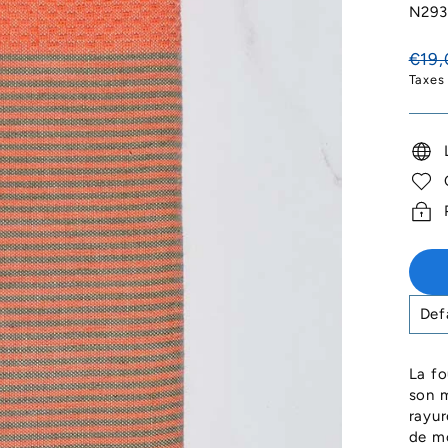
N293
Prix
€19,
régul
Taxes
La fo
son m
rayur
de mo