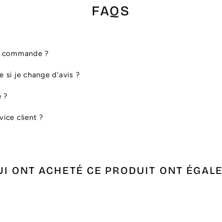
FAQS
ma commande ?
le si je change d’avis ?
é ?
ice client ?
UI ONT ACHETÉ CE PRODUIT ONT ÉGAL