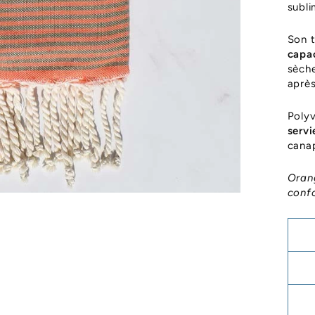
subli
Son t
capac
sèche
après
Polyv
servi
canap
Orang
confo