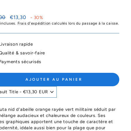
Prix
00
€13,30
- 30%
ier
réduit
 incluses.
Frais d'expédition
calculés lors du passage à la caisse.
Livraison rapide
Qualité & savoir-faire
Payments sécurisés
AJOUTER AU PANIER
uta nid d’abeille orange rayée vert militaire séduit par
élange audacieux et chaleureux de couleurs. Ses
es graphiques apportent une touche de caractère et
dernité, idéale aussi bien pour la plage que pour