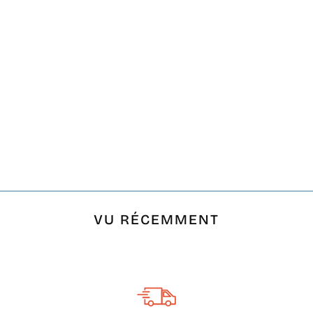
FOUTA PLATE
ZIWANE À RAYURES
VERT
€21,00
VU RÉCEMMENT