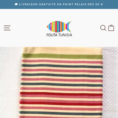
Passer
🚚 LIVRAISON GRATUITE EN POINT RELAIS DÈS 59 €
au
Diaporama
contenu
Pause
NAVIGATION
RECH
P