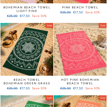
BOHEMIAN BEACH TOWEL
PINK BEACH TOWEL
LIGHT PINK
Regular
Sale
€25,00
€17,50
Save 30%
Regular
Sale
€25,00
€17,50
Save 30%
price
price
price
price
Sale
Sale
BEACH TOWEL
HOT PINK BOHEMIAN
BOHEMIAN GREEN GRASS
BEACH TOWEL
Regular
Sale
Regular
Sale
€25,00
€17,50
Save 30%
€25,00
€17,50
Save 30%
price
price
price
price
Sale
Sale