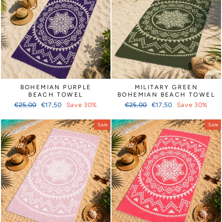
BOHEMIAN PURPLE
MILITARY GREEN
BEACH TOWEL
BOHEMIAN BEACH TOWEL
Regular
Sale
Regular
Sale
€25,00
€17,50
Save 30%
€25,00
€17,50
Save 30%
price
price
price
price
Sale
Sale