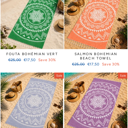
FOUTA BOHÉMIAN VERT
SALMON BOHEMIAN
BEACH TOWEL
Regular
Sale
€25,00
€17,50
Save 30%
Regular
Sale
price
price
€25,00
€17,50
Save 30%
price
price
Sale
Sale