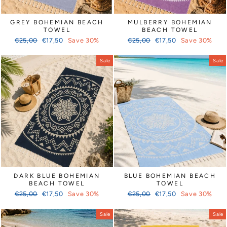
Γ
GREY BOHEMIAN BEACH
MULBERRY BOHEMIAN
TOWEL
BEACH TOWEL
Regular
Sale
Regular
Sale
€25,00
€17,50
Save 30%
€25,00
€17,50
Save 30%
price
price
price
price
Sale
Sale
DARK BLUE BOHEMIAN
BLUE BOHEMIAN BEACH
BEACH TOWEL
TOWEL
Regular
Sale
Regular
Sale
€25,00
€17,50
Save 30%
€25,00
€17,50
Save 30%
price
price
price
price
Sale
Sale