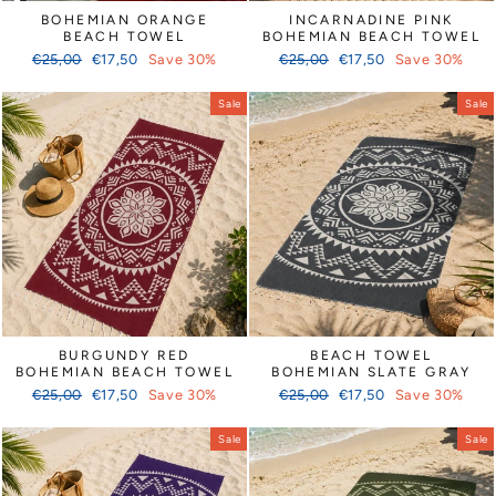
BOHEMIAN ORANGE
INCARNADINE PINK
BEACH TOWEL
BOHEMIAN BEACH TOWEL
Regular
Sale
Regular
Sale
€25,00
€17,50
Save 30%
€25,00
€17,50
Save 30%
price
price
price
price
Sale
Sale
BURGUNDY RED
BEACH TOWEL
BOHEMIAN BEACH TOWEL
BOHEMIAN SLATE GRAY
Regular
Sale
Regular
Sale
€25,00
€17,50
Save 30%
€25,00
€17,50
Save 30%
price
price
price
price
Sale
Sale