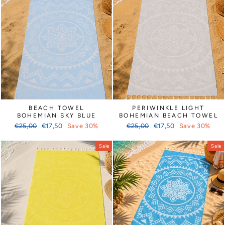
BEACH TOWEL
PERIWINKLE LIGHT
BOHEMIAN SKY BLUE
BOHEMIAN BEACH TOWEL
Regular
Sale
Regular
Sale
€25,00
€17,50
Save 30%
€25,00
€17,50
Save 30%
price
price
price
price
Sale
Sale