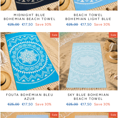
MIDNIGHT BLUE
BEACH TOWEL
BOHEMIAN BEACH TOWEL
BOHEMIAN LIGHT BLUE
Regular
Sale
Regular
Sale
€25,00
€17,50
Save 30%
€25,00
€17,50
Save 30%
price
price
price
price
Sale
Sale
FOUTA BOHÉMIAN BLEU
SKY BLUE BOHEMIAN
AZUR
BEACH TOWEL
Regular
Sale
Regular
Sale
€25,00
€17,50
Save 30%
€25,00
€17,50
Save 30%
price
price
price
price
Sale
Sale