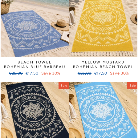
BEACH TOWEL
YELLOW MUSTARD
BOHEMIAN BLUE BARBEAU
BOHEMIAN BEACH TOWEL
Regular
Sale
Regular
Sale
€25,00
€17,50
Save 30%
€25,00
€17,50
Save 30%
price
price
price
price
Sale
Sale