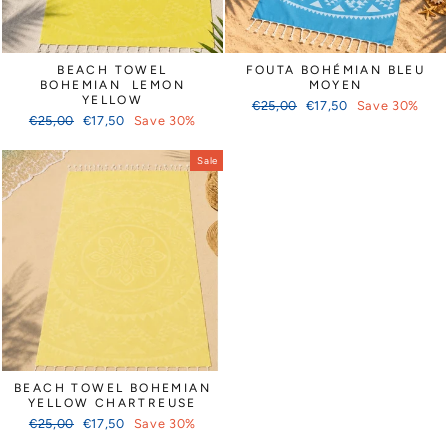
BEACH TOWEL
FOUTA BOHÉMIAN BLEU
BOHEMIAN LEMON
MOYEN
YELLOW
Regular
Sale
€25,00
€17,50
Save 30%
Regular
Sale
€25,00
€17,50
Save 30%
price
price
price
price
Sale
BEACH TOWEL BOHEMIAN
YELLOW CHARTREUSE
Regular
Sale
€25,00
€17,50
Save 30%
price
price